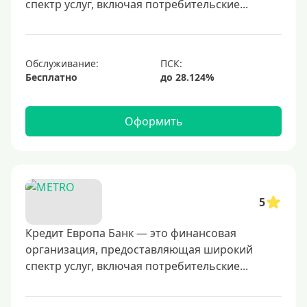
спектр услуг, включая потребительские...
60000 руб
70000 руб
80000 руб
Обслуживание:
Бесплатно
100000 руб
150000 руб
Оформить
200000 руб
250000 руб
300000 руб
350000 руб
5
400000 руб
500000 руб
Кредит Европа Банк — это финансовая
организация, предоставляющая широкий
600000 руб
спектр услуг, включая потребительские...
700000 руб
1000000 руб