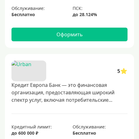
С небольшим лимитом
Обслуживание:
Бесплатно
С большим лимитом
Безлимитные
Оформить
Тип карты
Mastercard
Visa
5
Visa Classic
Кредит Европа Банк — это финансовая
UnionPay
организация, предоставляющая широкий
Мир
спектр услуг, включая потребительские...
Премиум
Platinum
Золотые
Кредитный лимит:
Обслуживание:
до 600 000 ₽
Бесплатно
Черные