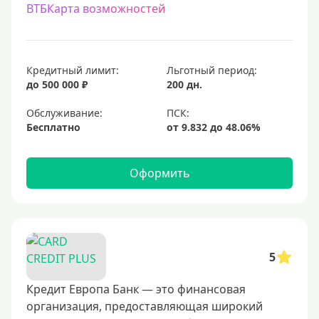
ВТБКарта возможностей
С процентом на остаток
С низким процентом
Без процентов
Кредитный лимит:
Льготный период:
Доступные
до 500 000 ₽
200 дн.
Обслуживание:
Сумма (рублей)
Бесплатно
5000 руб
10000 руб
Оформить
15000 руб
20000 руб
25000 руб
5
30000 руб
40000 руб
Кредит Европа Банк — это финансовая
организация, предоставляющая широкий
50000 руб