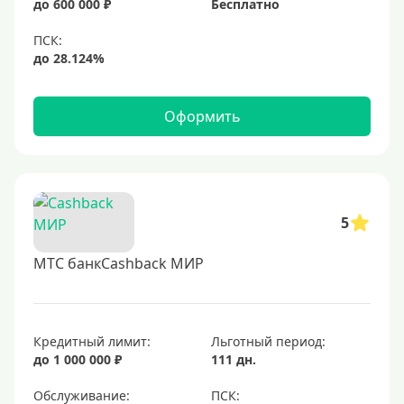
до 600 000 ₽
Бесплатно
Черные
Виртуальные
Тип бонусов
Оформить
С бонусами
С кэшбеком
С кэшбэком на АЗС
С милями
5
МТС банкCashback МИР
Цель
Для игр
Для покупок
Кредитный лимит:
Льготный период:
до 1 000 000 ₽
111 дн.
Для путешествий
Обслуживание: