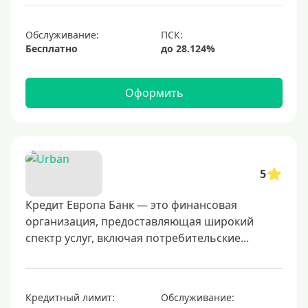
1000000 руб
С небольшим лимитом
Обслуживание:
Бесплатно
С большим лимитом
Безлимитные
Оформить
Тип карты
Mastercard
Visa
5
Visa Classic
Кредит Европа Банк — это финансовая
UnionPay
организация, предоставляющая широкий
Мир
спектр услуг, включая потребительские...
Премиум
Platinum
Золотые
Кредитный лимит:
Обслуживание: