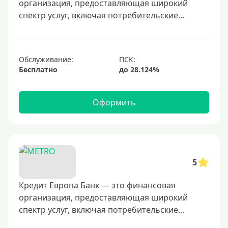
организация, предоставляющая широкий
50000 руб
спектр услуг, включая потребительские...
60000 руб
70000 руб
80000 руб
Обслуживание:
Бесплатно
100000 руб
150000 руб
Оформить
200000 руб
250000 руб
300000 руб
350000 руб
5
400000 руб
500000 руб
Кредит Европа Банк — это финансовая
организация, предоставляющая широкий
600000 руб
спектр услуг, включая потребительские...
700000 руб