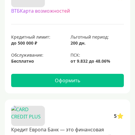
С овердрафтом
ВТБКарта возможностей
С процентом на остаток
С низким процентом
Без процентов
Кредитный лимит:
Льготный период:
Доступные
до 500 000 ₽
200 дн.
Обслуживание:
Сумма (рублей)
Бесплатно
5000 руб
10000 руб
Оформить
15000 руб
20000 руб
25000 руб
5
30000 руб
40000 руб
Кредит Европа Банк — это финансовая