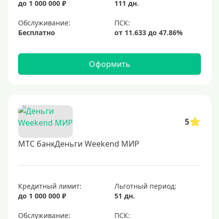
до 1 000 000 ₽
111 дн.
Для путешествий
Обслуживание:
Условия
Бесплатно
За 5 минут
Оформить
За 15 минут
В день обращения
Моментальные
Экспресс
5
Кредитные карты, доступные каждому
МТС банкДеньги Weekend МИР
С открытыми просрочками
Кредит без проверки кредитной истории.
С плохой КИ
Кредитный лимит:
Льготный период:
до 1 000 000 ₽
51 дн.
Со 100 процентным одобрением
Без отказа
Обслуживание: