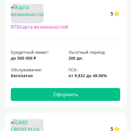
С бесплатным обслуживанием
5
С овердрафтом
ВТБКарта возможностей
С процентом на остаток
С низким процентом
Без процентов
Кредитный лимит:
Льготный период:
Доступные
до 500 000 ₽
200 дн.
Обслуживание:
Сумма (рублей)
Бесплатно
5000 руб
10000 руб
Оформить
15000 руб
20000 руб
25000 руб
5