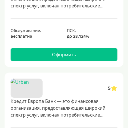
600000 руб
спектр услуг, включая потребительские...
700000 руб
1000000 руб
С небольшим лимитом
Обслуживание:
Бесплатно
С большим лимитом
Безлимитные
Оформить
Тип карты
Mastercard
Visa
5
Visa Classic
Кредит Европа Банк — это финансовая
UnionPay
организация, предоставляющая широкий
Мир
спектр услуг, включая потребительские...
Премиум