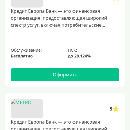
30000 руб
40000 руб
Кредит Европа Банк — это финансовая
организация, предоставляющая широкий
50000 руб
спектр услуг, включая потребительские...
60000 руб
70000 руб
80000 руб
Обслуживание:
Бесплатно
100000 руб
150000 руб
Оформить
200000 руб
250000 руб
300000 руб
350000 руб
5
400000 руб
500000 руб
Кредит Европа Банк — это финансовая
организация, предоставляющая широкий